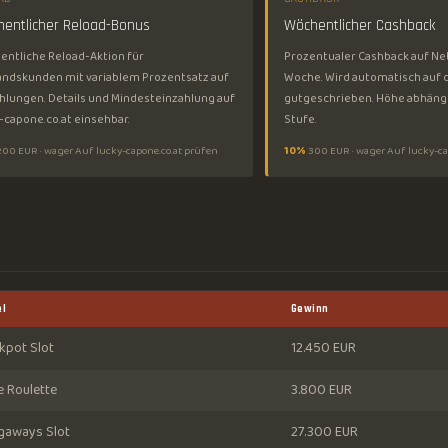
entlicher Reload-Bonus
Wöchentlicher Cashback
ntliche Reload-Aktion für
Prozentualer Cashback auf Ne
ndskunden mit variablem Prozentsatz auf
Woche. Wird automatisch auf 
hlungen. Details und Mindesteinzahlung auf
gutgeschrieben. Höhe abhängi
-capone.co.at einsehbar.
Stufe.
00 EUR · wager Auf lucky-capone.co.at prüfen
10%
300 EUR · wager Auf lucky-ca
el
Gewinn
kpot Slot
12.450 EUR
e Roulette
3.800 EUR
gaways Slot
27.300 EUR