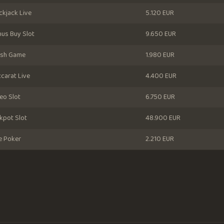
ckjack Live
5.120 EUR
us Buy Slot
9.650 EUR
ash Game
1.980 EUR
carat Live
4.400 EUR
eo Slot
6.750 EUR
kpot Slot
48.900 EUR
e Poker
2.210 EUR