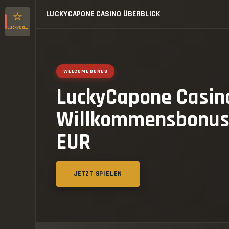
☆
LUCKYCAPONE CASINO ÜBERBLICK
LuckyCapone Casino
WELCOME BONUS
LuckyCapone Casin
Willkommensbonus 
EUR
JETZT SPIELEN