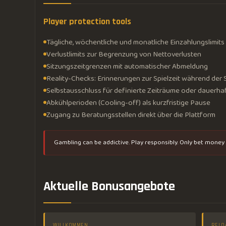
Player protection tools
Tägliche, wöchentliche und monatliche Einzahlungslimits
Verlustlimits zur Begrenzung von Nettoverlusten
Sitzungszeitgrenzen mit automatischer Abmeldung
Reality-Checks: Erinnerungen zur Spielzeit während der 
Selbstausschluss für definierte Zeiträume oder dauerha
Abkühlperioden (Cooling-off) als kurzfristige Pause
Zugang zu Beratungsstellen direkt über die Plattform
Gambling can be addictive. Play responsibly. Only bet money y
Aktuelle Bonusangebote
WILLKOMMEN
RELO