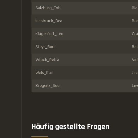
Salzburg_Tobi
Bla
Innsbruck_Bea
Bon
Klagenfurt_Leo
Cr
Steyr_Rudi
Bac
Villach_Petra
Vid
Wels_Karl
Jac
Bregenz_Susi
Liv
Häufig gestellte Fragen